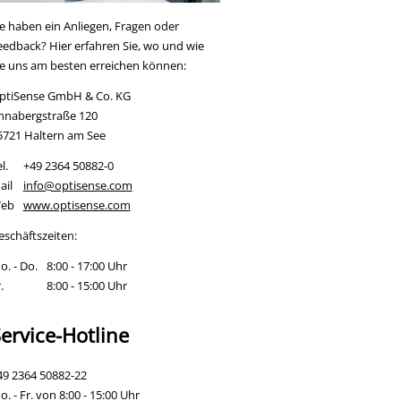
ie haben ein Anliegen, Fragen oder
eedback? Hier erfahren Sie, wo und wie
ie uns am besten erreichen können:
ptiSense GmbH & Co. KG
nnabergstraße 120
5721 Haltern am See
l.
+49 2364 50882-0
ail
info@optisense.com
eb
www.optisense.com
eschäftszeiten:
o. - Do.
8:00 - 17:00 Uhr
.
8:00 - 15:00 Uhr
ervice-Hotline
49 2364 50882-22
. - Fr. von 8:00 - 15:00 Uhr